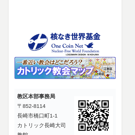
使
っ
て
く
だ
さ
い。
教区本部事務局
〒852-8114
長崎市橋口町1-1
カトリック長崎大司
教館