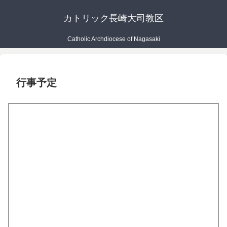
カトリック長崎大司教区
Catholic Archdiocese of Nagasaki
行事予定