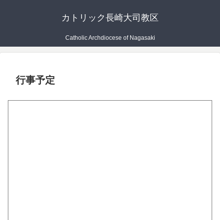
カトリック長崎大司教区
Catholic Archdiocese of Nagasaki
行事予定