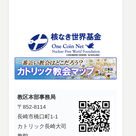
使
っ
て
く
だ
さ
い。
教区本部事務局
〒852-8114
長崎市橋口町1-1
カトリック長崎大司
教館