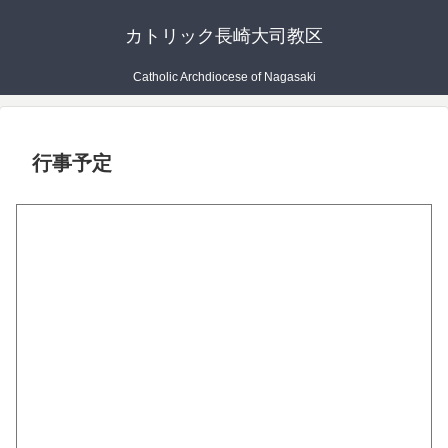
カトリック長崎大司教区
Catholic Archdiocese of Nagasaki
行事予定