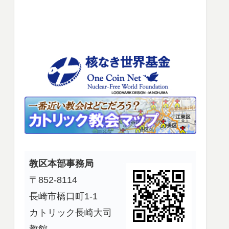
使
っ
て
く
だ
さ
い。
教区本部事務局
〒852-8114
長崎市橋口町1-1
カトリック長崎大司
教館