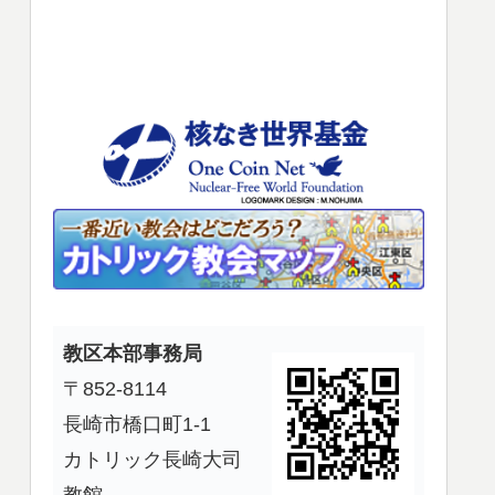
使
っ
て
く
だ
さ
い。
教区本部事務局
〒852-8114
長崎市橋口町1-1
カトリック長崎大司
教館