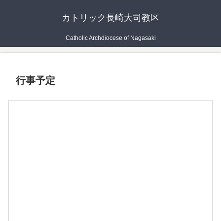
カトリック長崎大司教区
Catholic Archdiocese of Nagasaki
行事予定