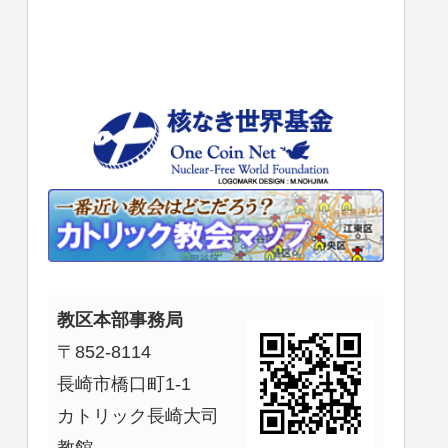
使
っ
て
く
だ
さ
い。
教区本部事務局
〒852-8114
長崎市橋口町1-1
カトリック長崎大司
教館