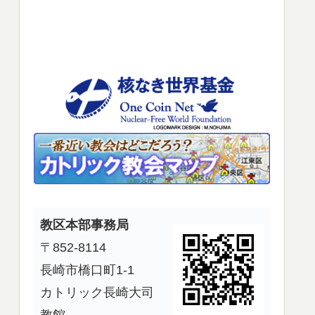
使
っ
て
く
だ
さ
い。
教区本部事務局
〒852-8114
長崎市橋口町1-1
カトリック長崎大司
教館