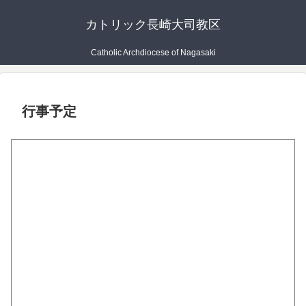
カトリック長崎大司教区
Catholic Archdiocese of Nagasaki
行事予定