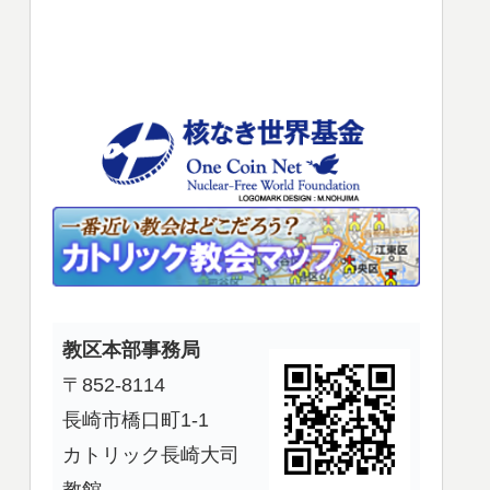
使
っ
て
く
だ
さ
い。
教区本部事務局
〒852-8114
長崎市橋口町1-1
カトリック長崎大司
教館