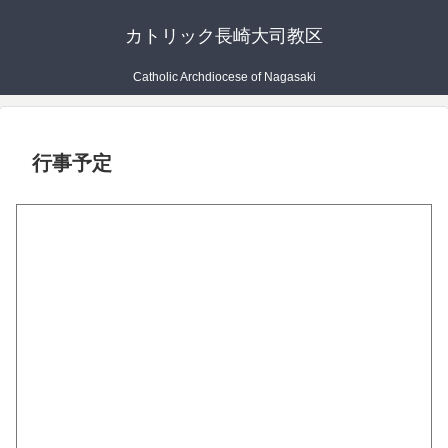
カトリック長崎大司教区
Catholic Archdiocese of Nagasaki
行事予定