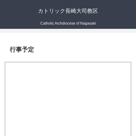
カトリック長崎大司教区
Catholic Archdiocese of Nagasaki
行事予定