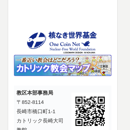
使
っ
て
く
だ
さ
い。
教区本部事務局
〒852-8114
長崎市橋口町1-1
カトリック長崎大司
教館