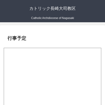
カトリック長崎大司教区
Catholic Archdiocese of Nagasaki
行事予定