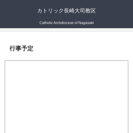
カトリック長崎大司教区
Catholic Archdiocese of Nagasaki
行事予定