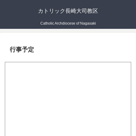
カトリック長崎大司教区
Catholic Archdiocese of Nagasaki
行事予定