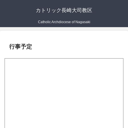
カトリック長崎大司教区
Catholic Archdiocese of Nagasaki
行事予定