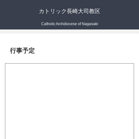
カトリック長崎大司教区
Catholic Archdiocese of Nagasaki
行事予定