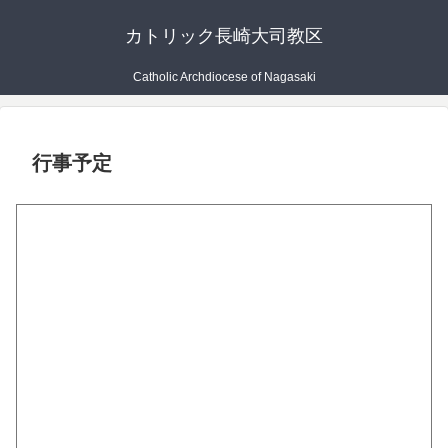
カトリック長崎大司教区
Catholic Archdiocese of Nagasaki
行事予定