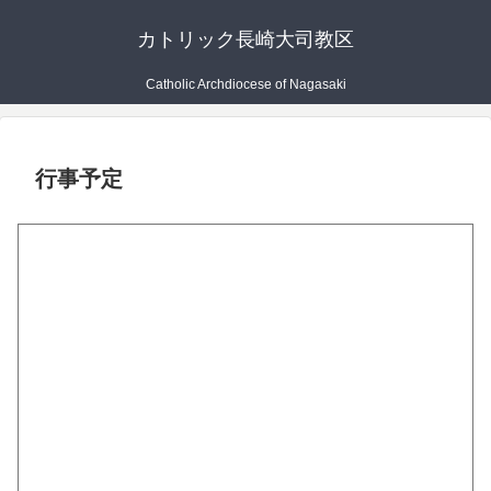
カトリック長崎大司教区
Catholic Archdiocese of Nagasaki
行事予定