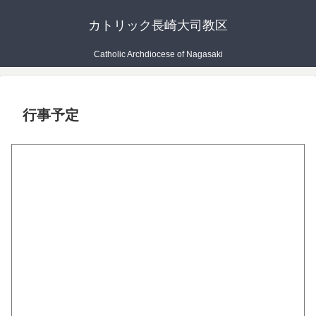
カトリック長崎大司教区
Catholic Archdiocese of Nagasaki
行事予定