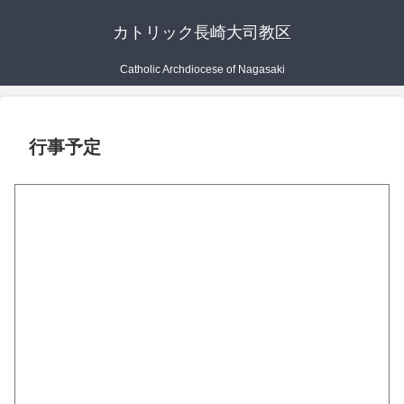
カトリック長崎大司教区
Catholic Archdiocese of Nagasaki
行事予定