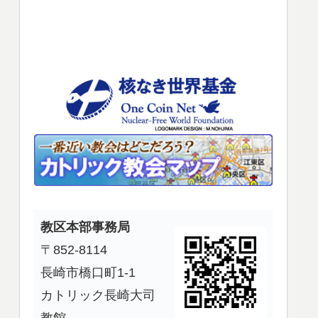
使
っ
て
く
だ
さ
い。
教区本部事務局
〒852-8114
長崎市橋口町1-1
カトリック長崎大司
教館