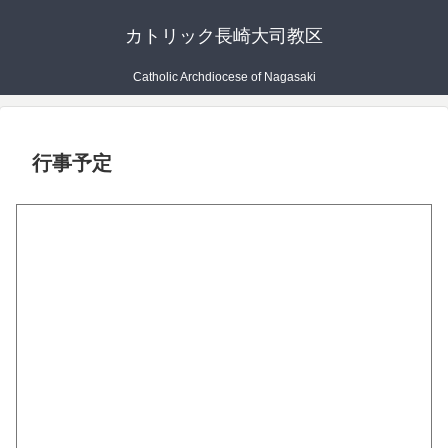
カトリック長崎大司教区
Catholic Archdiocese of Nagasaki
行事予定