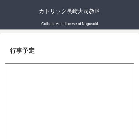
カトリック長崎大司教区
Catholic Archdiocese of Nagasaki
行事予定