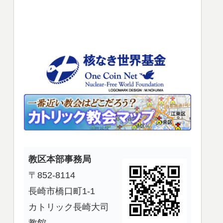
使
っ
て
く
だ
さ
い。
教区本部事務局
〒852-8114
長崎市橋口町1-1
カトリック長崎大司
教館