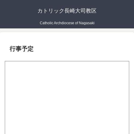
カトリック長崎大司教区
Catholic Archdiocese of Nagasaki
行事予定