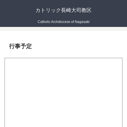
カトリック長崎大司教区
Catholic Archdiocese of Nagasaki
行事予定