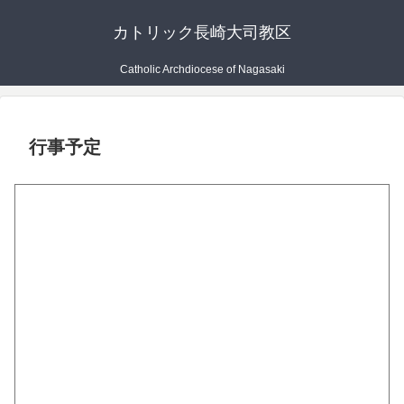
カトリック長崎大司教区
Catholic Archdiocese of Nagasaki
行事予定