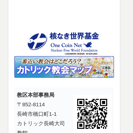
使
っ
て
く
だ
さ
い。
教区本部事務局
〒852-8114
長崎市橋口町1-1
カトリック長崎大司
教館