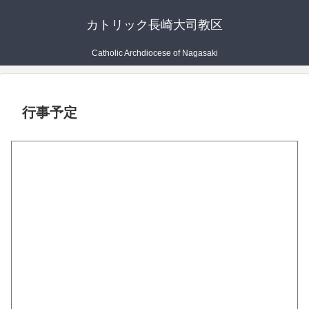
カトリック長崎大司教区
Catholic Archdiocese of Nagasaki
行事予定