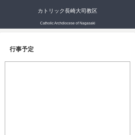
カトリック長崎大司教区
Catholic Archdiocese of Nagasaki
行事予定