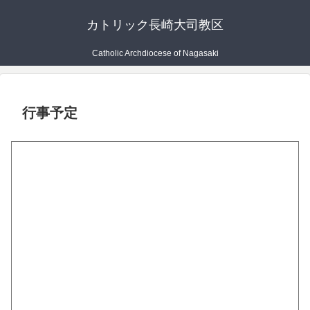
カトリック長崎大司教区
Catholic Archdiocese of Nagasaki
行事予定