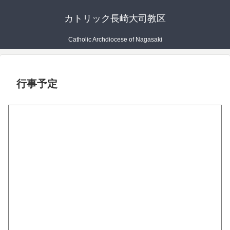
カトリック長崎大司教区
Catholic Archdiocese of Nagasaki
行事予定