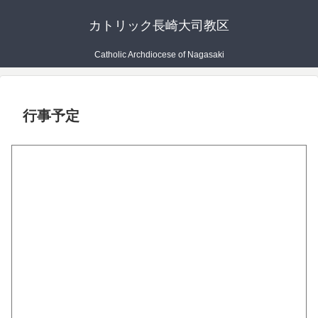
カトリック長崎大司教区
Catholic Archdiocese of Nagasaki
行事予定