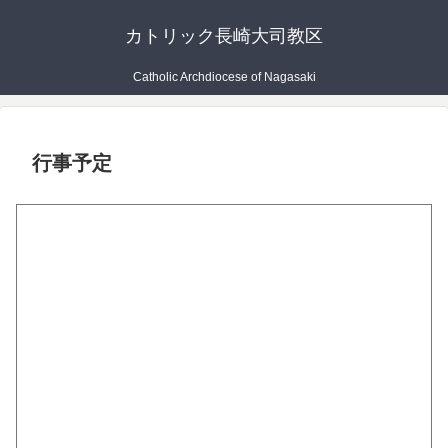
カトリック長崎大司教区
Catholic Archdiocese of Nagasaki
行事予定