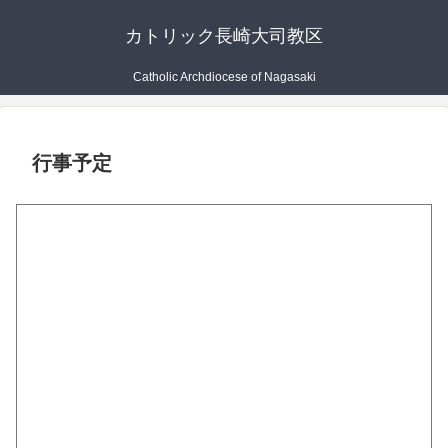
カトリック長崎大司教区
Catholic Archdiocese of Nagasaki
行事予定