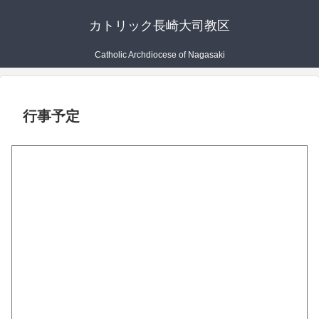
カトリック長崎大司教区
Catholic Archdiocese of Nagasaki
行事予定