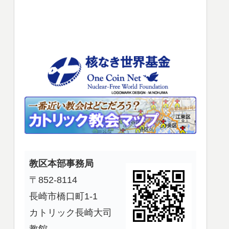
使
っ
て
く
だ
さ
い。
教区本部事務局
〒852-8114
長崎市橋口町1-1
カトリック長崎大司
教館