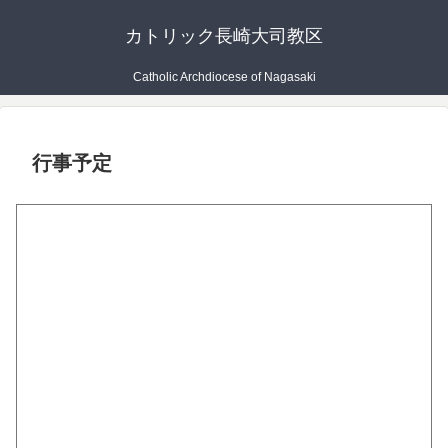
カトリック長崎大司教区
Catholic Archdiocese of Nagasaki
行事予定