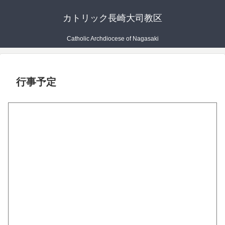
カトリック長崎大司教区
Catholic Archdiocese of Nagasaki
行事予定