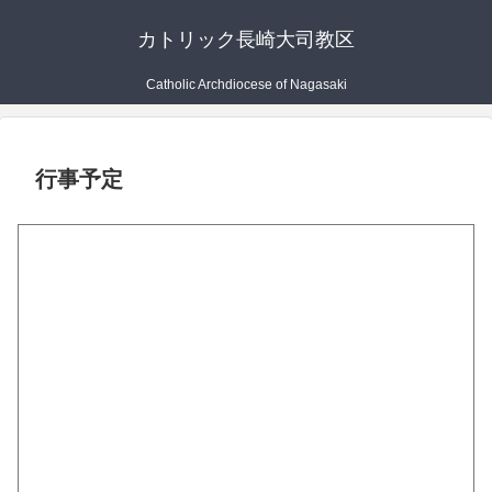
カトリック長崎大司教区
Catholic Archdiocese of Nagasaki
行事予定