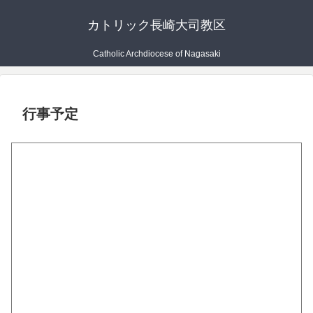
カトリック長崎大司教区
Catholic Archdiocese of Nagasaki
行事予定