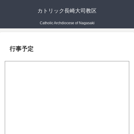
カトリック長崎大司教区
Catholic Archdiocese of Nagasaki
行事予定