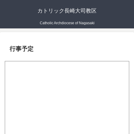
カトリック長崎大司教区
Catholic Archdiocese of Nagasaki
行事予定