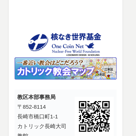
使
っ
て
く
だ
さ
い。
教区本部事務局
〒852-8114
長崎市橋口町1-1
カトリック長崎大司
教館