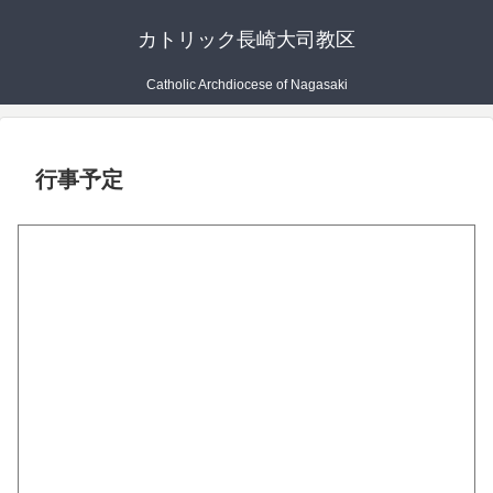
カトリック長崎大司教区
Catholic Archdiocese of Nagasaki
行事予定