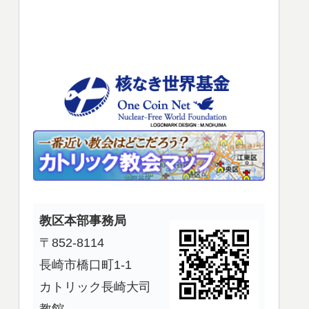
使
っ
て
く
だ
さ
い。
教区本部事務局
〒852-8114
長崎市橋口町1-1
カトリック長崎大司
教館